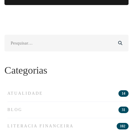
Search
for:
Categorias
ATUALIDADE
14
BLOG
31
LITERACIA FINANCEIRA
102