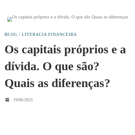
Os
BLOG
/
LITERACIA FINANCEIRA
capitais
Os capitais próprios e a
dívida. O que são?
próprios
Quais as diferenças?
e
19/06/2023
a
Os capitais próprios
dívida.