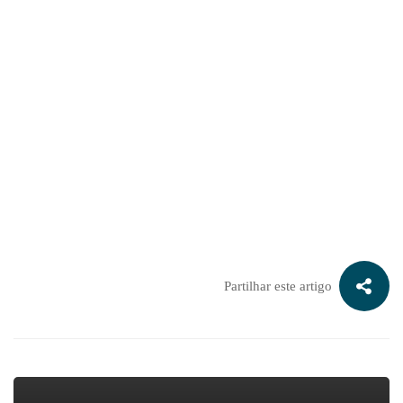
Faça agora uma simulação gratuita do seu negócio, para saber
quanto vale a sua empresa:
Partilhar este artigo