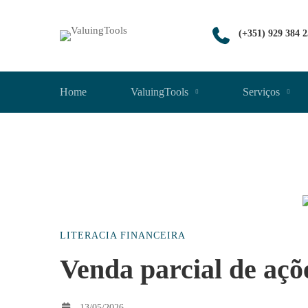
(+351) 929 384 
Home
ValuingTools
Serviços
Venda
LITERACIA FINANCEIRA
parcial
Venda parcial de açõe
13/05/2026