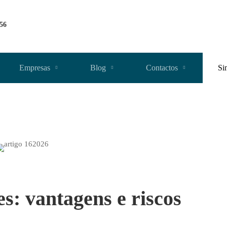
256
Empresas
Blog
Contactos
Si
s: vantagens e riscos