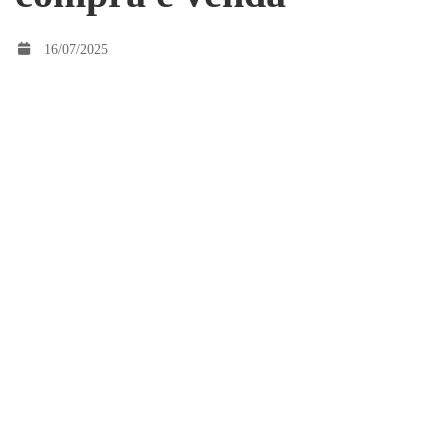
financeiro
16/07/2025
nas
estratégias
de
compra
e
A literacia financeira como ferramenta estratégica:
venda