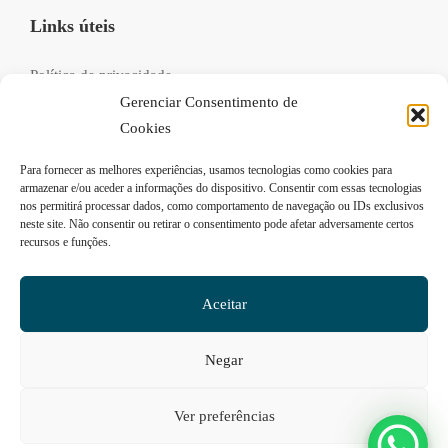
Links úteis
Política de privacidade
Gerenciar Consentimento de
Livro de reclamações
Cookies
Recrutamento
Para fornecer as melhores experiências, usamos tecnologias como cookies para
FAQs
armazenar e/ou aceder a informações do dispositivo. Consentir com essas tecnologias
nos permitirá processar dados, como comportamento de navegação ou IDs exclusivos
neste site. Não consentir ou retirar o consentimento pode afetar adversamente certos
recursos e funções.
Siga-nos
Aceitar
Negar
© 2026 ValuingTools. Todos os direitos reservados.
Ver preferências
Desenvolvido por
Desassossego Communication Studio
.