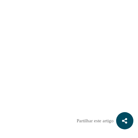
Faça agora uma simulação gratuita do seu negócio, para saber
quanto vale a sua empresa:
Partilhar este artigo