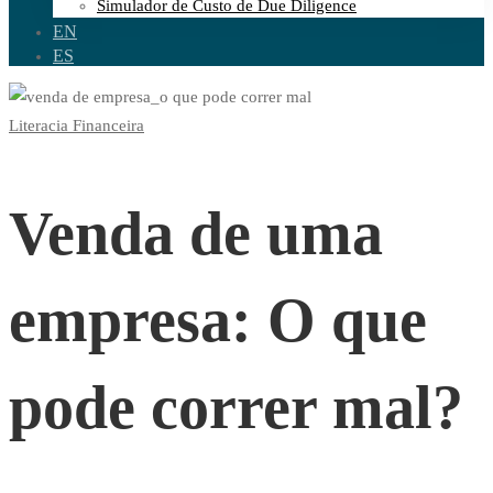
Simulador de Custo de Due Diligence
EN
ES
Venda
Literacia Financeira
de
Venda de uma
uma
empresa: O que
empresa:
pode correr mal?
O
que