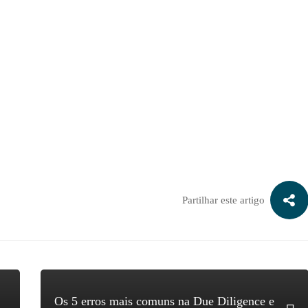
ra saber quanto vale a sua empresa:
Partilhar este artigo
Os 5 erros mais comuns na Due Diligence e