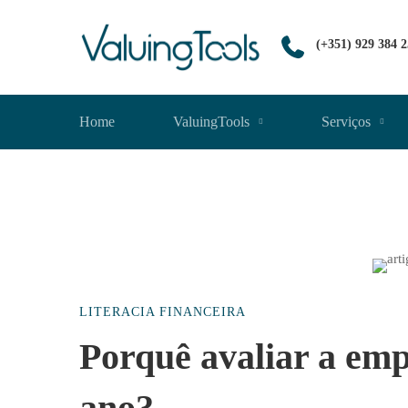
(+351) 929 384 
Home
ValuingTools
Serviços
Porquê
LITERACIA FINANCEIRA
avaliar
Porquê avaliar a emp
ano?