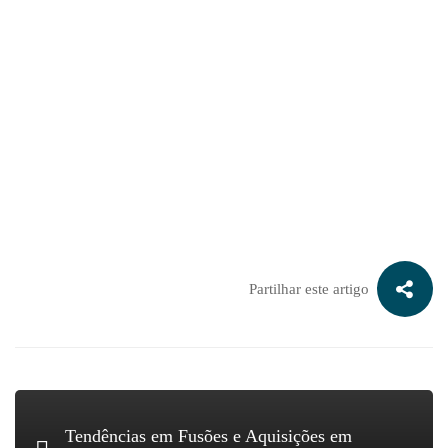
Faça agora uma simulação gratuita do seu negócio, para saber
quanto vale a sua empresa:
Partilhar este artigo
Tendências em Fusões e Aquisições em