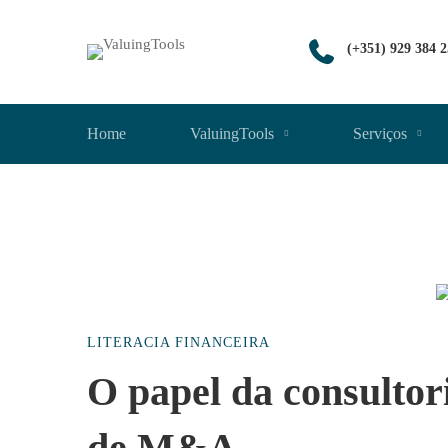
(+351) 929 384 
Home
ValuingTools
Serviços
O
LITERACIA FINANCEIRA
papel
O papel da consultor
de M&A