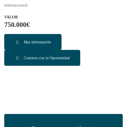
–
internacional.
750.000€
VALOR
750.000€
Mas información
Contacta con la Oportunidad