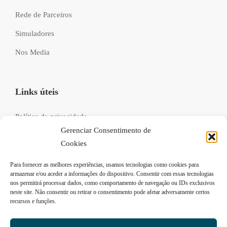
Rede de Parceiros
Simuladores
Nos Media
Links úteis
Política de privacidade
Gerenciar Consentimento de
Livro de reclamações
Cookies
Recrutamento
Para fornecer as melhores experiências, usamos tecnologias como cookies para
FAQs
armazenar e/ou aceder a informações do dispositivo. Consentir com essas tecnologias
nos permitirá processar dados, como comportamento de navegação ou IDs exclusivos
neste site. Não consentir ou retirar o consentimento pode afetar adversamente certos
recursos e funções.
Siga-nos