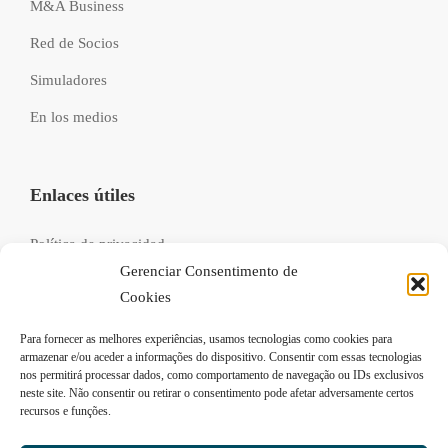
M&A Business
Red de Socios
Simuladores
En los medios
Enlaces útiles
Política de privacidad
Gerenciar Consentimento de
Libro de reclamaciones
Cookies
Recrutamento
Para fornecer as melhores experiências, usamos tecnologias como cookies para
FAQs
armazenar e/ou aceder a informações do dispositivo. Consentir com essas tecnologias
nos permitirá processar dados, como comportamento de navegação ou IDs exclusivos
neste site. Não consentir ou retirar o consentimento pode afetar adversamente certos
recursos e funções.
Síganos