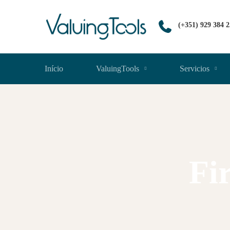
(+351) 929 384 
Início
ValuingTools
Servicios
Fi