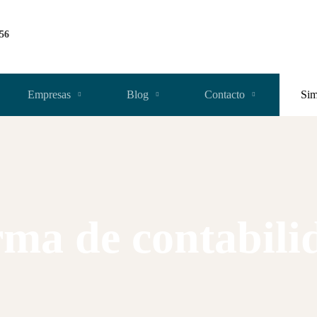
256
Empresas
Blog
Contacto
Sim
rma de contabili
Home
Empresas para comprar
Firma de contabilidad - 730.000€