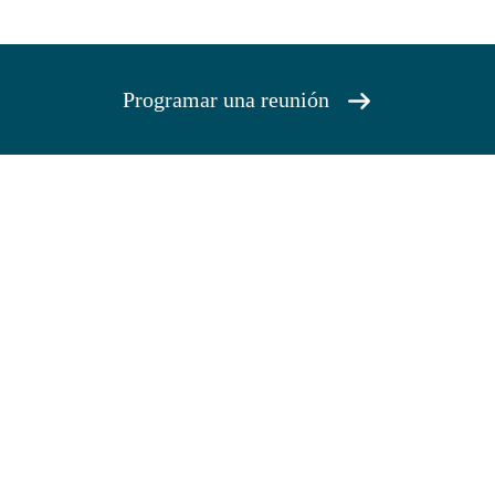
Programar una reunión
união e saiba quanto vale