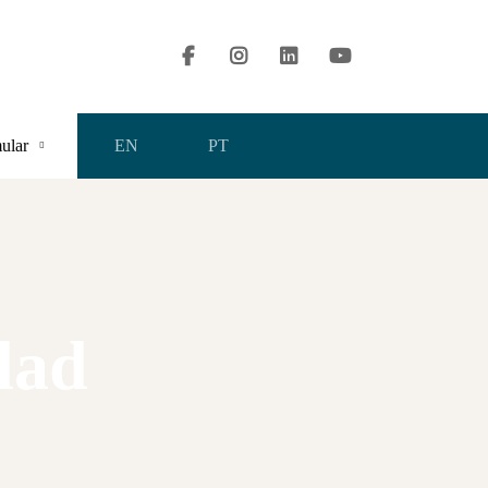
contact@valuingtools.com
ular
EN
PT
dad