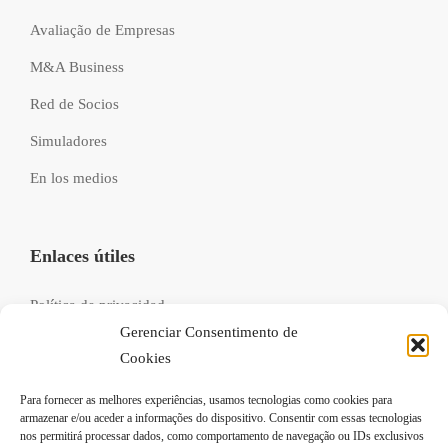
Avaliação de Empresas
M&A Business
Red de Socios
Simuladores
En los medios
Enlaces útiles
Política de privacidad
Gerenciar Consentimento de
Libro de reclamaciones
Cookies
Recrutamento
Para fornecer as melhores experiências, usamos tecnologias como cookies para
FAQs
armazenar e/ou aceder a informações do dispositivo. Consentir com essas tecnologias
nos permitirá processar dados, como comportamento de navegação ou IDs exclusivos