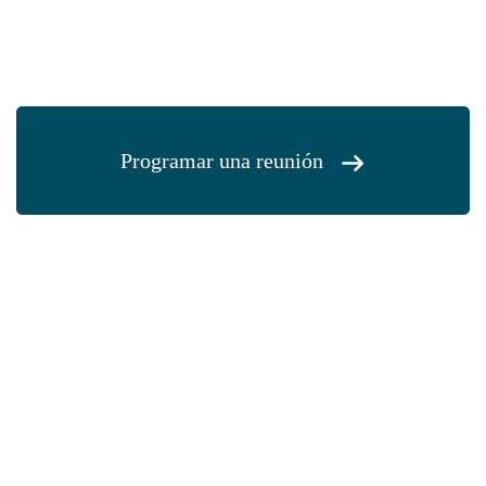
Programar una reunión
Agende uma reunião e saiba
quanto vale a sua empresa