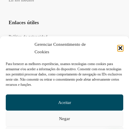
En los medios
Enlaces útiles
Política de privacidad
Gerenciar Consentimento de
Libro de reclamaciones
Cookies
Recrutamento
Para fornecer as melhores experiências, usamos tecnologias como cookies para
FAQs
armazenar e/ou aceder a informações do dispositivo. Consentir com essas tecnologias
nos permitirá processar dados, como comportamento de navegação ou IDs exclusivos
neste site. Não consentir ou retirar o consentimento pode afetar adversamente certos
recursos e funções.
Síganos
Aceitar
Negar