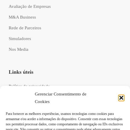
Avaliação de Empresas
M&A Business
Rede de Parceiros
Simuladores
Nos Media
Links úteis
Política de privacidade
Gerenciar Consentimento de
Livro de reclamações
Cookies
Recrutamento
Para fornecer as melhores experiências, usamos tecnologias como cookies para
FAQs
armazenar e/ou aceder a informações do dispositivo. Consentir com essas tecnologias
nos permitirá processar dados, como comportamento de navegação ou IDs exclusivos
neste site. Não consentir ou retirar o consentimento pode afetar adversamente certos