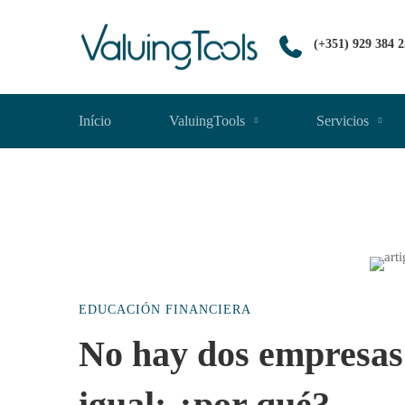
(+351) 929 384 
Início
ValuingTools
Servicios
No
EDUCACIÓN FINANCIERA
hay
No hay dos empresas 
igual: ¿por qué?