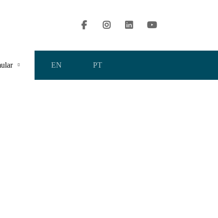
contact@valuingtools.com
ular
EN
PT
Search
for: