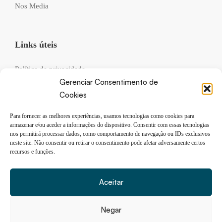
Nos Media
Links úteis
Política de privacidade
Gerenciar Consentimento de
Livro de reclamações
Cookies
Recrutamento
Para fornecer as melhores experiências, usamos tecnologias como cookies para
FAQs
armazenar e/ou aceder a informações do dispositivo. Consentir com essas tecnologias
nos permitirá processar dados, como comportamento de navegação ou IDs exclusivos
neste site. Não consentir ou retirar o consentimento pode afetar adversamente certos
recursos e funções.
Siga-nos
Aceitar
Negar