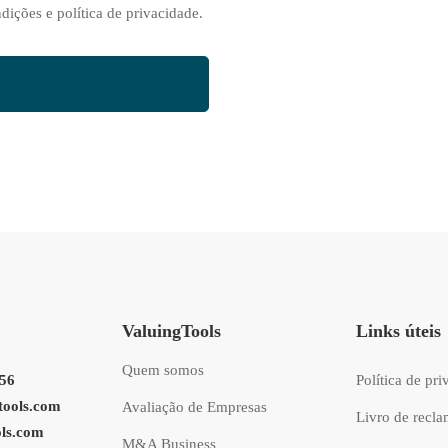
dições e política de privacidade.
ValuingTools
Links úteis
Quem somos
256
Política de pr
tools.com
Avaliação de Empresas
Livro de recl
ols.com
M&A Business