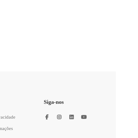
Siga-nos
ivacidade
amações