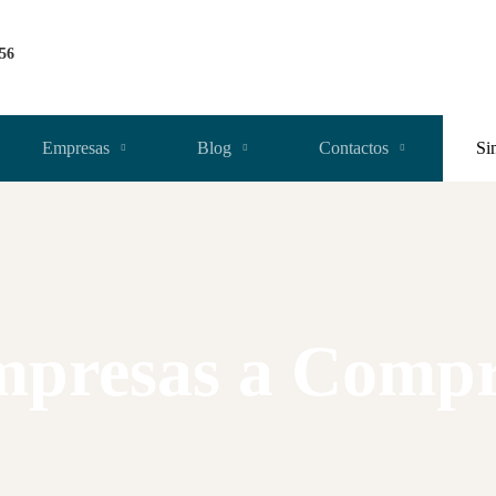
256
Empresas
Blog
Contactos
Si
presas a Comp
Home
Empresas para comprar
L:AML