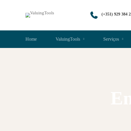
(+351) 929 384 
Home
ValuingTools
Serviços
Em