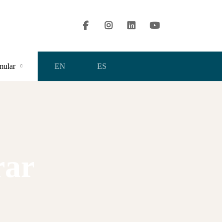
contact@valuingtools.com
mular
EN
ES
rar