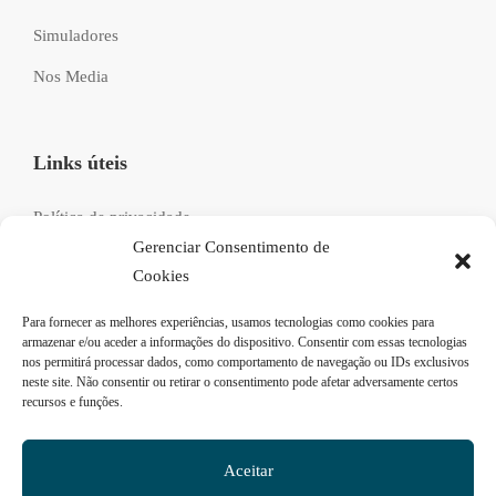
Simuladores
Nos Media
Links úteis
Política de privacidade
Gerenciar Consentimento de
Livro de reclamações
Cookies
Recrutamento
Para fornecer as melhores experiências, usamos tecnologias como cookies para
FAQs
armazenar e/ou aceder a informações do dispositivo. Consentir com essas tecnologias
nos permitirá processar dados, como comportamento de navegação ou IDs exclusivos
neste site. Não consentir ou retirar o consentimento pode afetar adversamente certos
recursos e funções.
Siga-nos
Aceitar